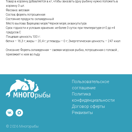
Товар в корзину добавляется в кг, чтобы заказать одну рыбину нужно положить в
корзину 3 шт.
Фасовка: весовая
Состав: форель потрошенная
Состояние продукта: охлажденный
Место вылова: Барецево море/Черное море, аквакультура
Срок годности и условия хранения: не более 3 суток при температуре от 0 до +4
градусов С
Пищевая ценность 100 г:
белки – 16,3 г; жиры – 20,4 г; углеводы – 0 г; Энергетическая ценность: – 247 ккал
Описание: Форель охлажденная – свежая морская рыбка, потрошенная с головой ,
приезжает к нам во льду
Пользовательское
соглашение
Политика
конфиденциальности
Договор оферты
Реквизиты
© 2026 Многорыбы