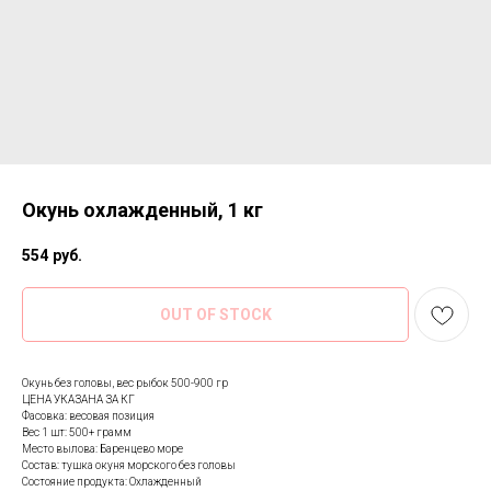
Окунь охлажденный, 1 кг
554
руб.
OUT OF STOCK
Окунь без головы, вес рыбок 500-900 гр
ЦЕНА УКАЗАНА ЗА КГ
Фасовка: весовая позиция
Вес 1 шт: 500+ грамм
Место вылова: Баренцево море
Состав: тушка окуня морского без головы
Состояние продукта: Охлажденный