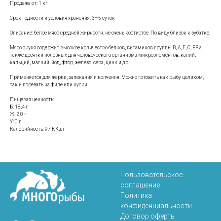
Продажа от: 1 кг
Срок годности и условия хранения: 3–5 суток
Описание: белое мясо средней жирности, не очень костистое. По виду близок к зубатке.
Мясо окуня содержит высокое количество белков, витаминов группы B, A, E, C, PP, а
также десятки полезных для человеческого организма микроэлементов: калий,
кальций, магний, йод, фтор, железо, сера, цинк и др.
Применяется для жарки, запекания и копчения. Можно готовить как рыбу целиком,
так и порезать на филе или куски.
Пищевая ценность:
Б: 18,4 г
Ж: 2,0 г
У: 0 г
Калорийность: 97 ККал
Пользовательское
соглашение
Политика
конфиденциальности
Договор оферты