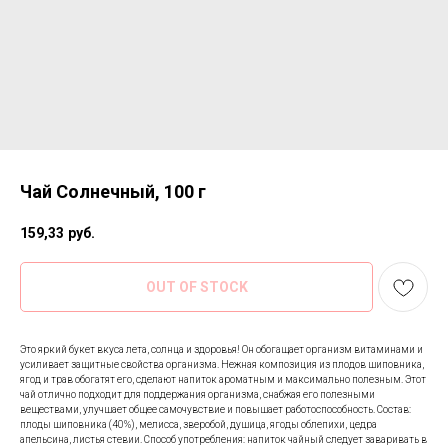
Чай Солнечный, 100 г
159,33
руб.
OUT OF STOCK
Это яркий букет вкуса лета, солнца и здоровья! Он обогащает организм витаминами и
усиливает защитные свойства организма. Нежная композиция из плодов шиповника,
ягод и трав обогатят его, сделают напиток ароматным и максимально полезным. Этот
чай отлично подходит для поддержания организма, снабжая его полезными
веществами, улучшает общее самочувствие и повышает работоспособность. Состав:
плоды шиповника (40%), мелисса, зверобой, душица, ягоды облепихи, цедра
апельсина, листья стевии. Способ употребления: напиток чайный следует заваривать в