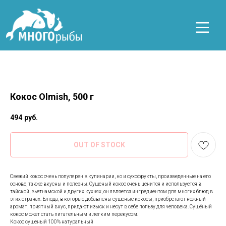
Кокос Olmish, 500 г
494
руб.
OUT OF STOCK
Свежий кокос очень популярен в кулинарии, но и сухофрукты, произведенные на его
основе, также вкусны и полезны. Сушеный кокос очень ценится и используется в
тайской, вьетнамской и других кухнях, он является ингредиентом для многих блюд в
этих странах. Блюда, в которые добавлены сушеные кокосы, приобретают нежный
аромат, приятный вкус, придают изыск и несут в себе пользу для человека. Сушёный
кокос может стать питательным и легким перекусом.
​Кокос сушеный 100% натуральный