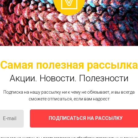
Чернослив б/кост, 500 г
Самая полезная рассылка
263
руб.
Акции. Новости.
Полезности
OUT OF STOCK
Подписка на нашу рассылку ни к чему не обязывает, и вы всегда
сможете отписаться, если вам надоест
Чернослив б/кост Узбекистан
ПОДПИСАТЬСЯ НА РАССЫЛКУ