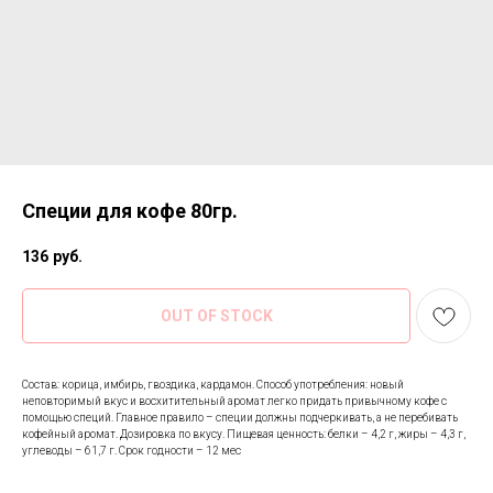
Специи для кофе 80гр.
136
руб.
OUT OF STOCK
Состав: корица, имбирь, гвоздика, кардамон. Способ употребления: новый
неповторимый вкус и восхитительный аромат легко придать привычному кофе с
помощью специй. Главное правило – специи должны подчеркивать, а не перебивать
кофейный аромат. Дозировка по вкусу. Пищевая ценность: белки – 4,2 г, жиры – 4,3 г,
углеводы – 61,7 г. Срок годности – 12 мес