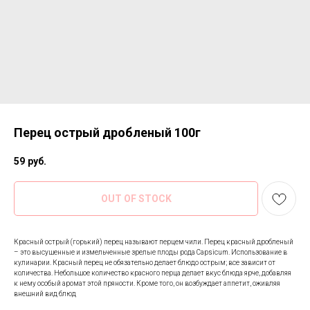
Перец острый дробленый 100г
59
руб.
OUT OF STOCK
Красный острый (горький) перец называют перцем чили. Перец красный дробленый
– это высушенные и измельченные зрелые плоды рода Capsicum. Использование в
кулинарии. Красный перец не обязательно делает блюдо острым; все зависит от
количества. Небольшое количество красного перца делает вкус блюда ярче, добавляя
к нему особый аромат этой пряности. Кроме того, он возбуждает аппетит, оживляя
внешний вид блюд