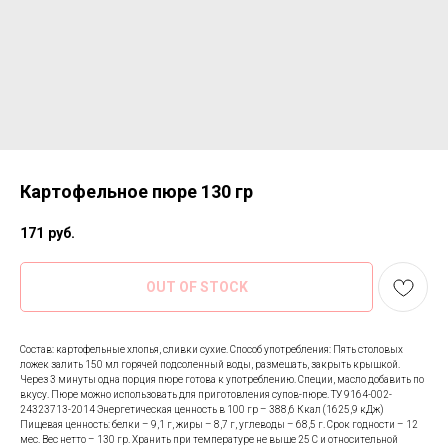
Картофельное пюре 130 гр
171
руб.
OUT OF STOCK
Состав: картофельные хлопья, сливки сухие. Способ употребления: Пять столовых
ложек залить 150 мл горячей подсоленный воды, размешать, закрыть крышкой.
Через 3 минуты одна порция пюре готова к употреблению. Специи, масло добавить по
вкусу. Пюре можно использовать для приготовления супов-пюре. ТУ 9164-002-
24323713-2014 Энергетическая ценность в 100 гр – 388,6 Ккал (1625,9 кДж)
Пищевая ценность: белки – 9,1 г, жиры – 8,7 г, углеводы – 68,5 г. Срок годности – 12
мес. Вес нетто – 130 гр. Хранить при температуре не выше 25 С и относительной