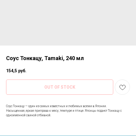
Соус Тонкацу, Tamaki, 240 мл
154,5
руб.
OUT OF STOCK
Соус Тонкацу — один из самых известных и любимых всеми в Японии.
Насыщенная, яркая приправа к мясу, темпуре и птице. Японцы подают Тонкацу с
одноименной свиной отбивной.