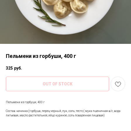
Пельмени из горбуши, 400 г
325
руб.
OUT OF STOCK
Пельмени из горбуши, 400 г
Состав: начинка (горбуша, перец черный, лук, соль; тесто ( мука пшеничная в/с, вода
питьевая, масло растительное, яйцо куриное, соль поваренная пищевая)