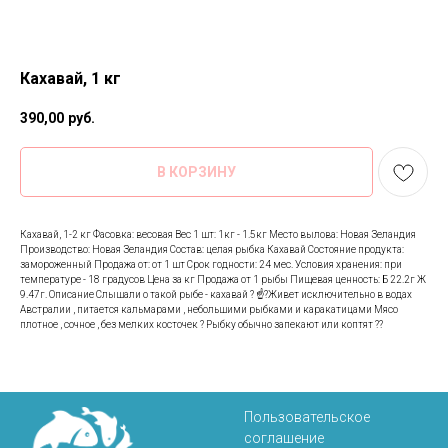
Кахавай, 1 кг
390,00
руб.
В КОРЗИНУ
Кахавай, 1-2 кг Фасовка: весовая Вес 1 шт: 1кг - 1.5кг Место вылова: Новая Зеландия
Производство: Новая Зеландия Состав: целая рыбка Кахавай Состояние продукта:
замороженный Продажа от: от 1 шт Срок годности: 24 мес. Условия хранения: при
температуре - 18 градусов Цена за кг Продажа от 1 рыбы Пищевая ценность: Б 22.2г Ж
9.47г. Описание Слышали о такой рыбе - кахавай ? ☝?Живет исключительно в водах
Австралии , питается кальмарами , небольшими рыбками и каракатицами Мясо
плотное , сочное , без мелких косточек ? Рыбку обычно запекают или коптят ??
Пользовательское
соглашение