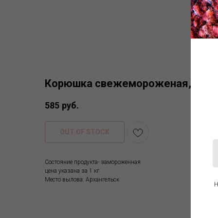
Корюшка свежемороженая, 1 кг
585
руб.
OUT OF STOCK
Состояние продукта- замороженная
цена указана за 1 кг
Место вылова: Архангельск
Н