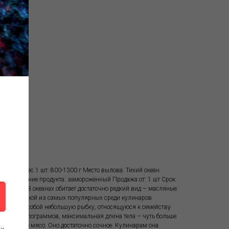
озиция Вес 1 шт: 800-1300 г Место вылова: Тихий океан
ода Состояние продукта: замороженный Продажа от: 1 шт Срок
ена за кг В океанах обитает достаточно редкий вид – масляные
громный. Одной из самых популярных среди кулинаров
дставляет собой небольшую рыбку, относящуюся к семейству
ло трех килограммов, максимальная длина тела – чуть больше
 ароматное мясо. Оно достаточно сочное. Кулинарам она