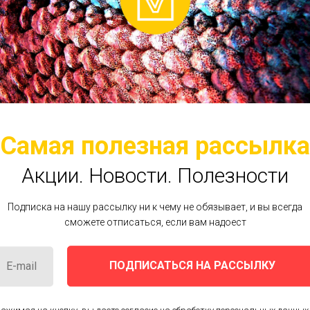
Крылья ската, 1 кг
Самая полезная рассылка
550
руб.
Акции. Новости.
Полезности
OUT OF STOCK
Подписка на нашу рассылку ни к чему не обязывает, и вы всегда
сможете отписаться, если вам надоест
Крылья ската, 1 кг
ПОДПИСАТЬСЯ НА РАССЫЛКУ