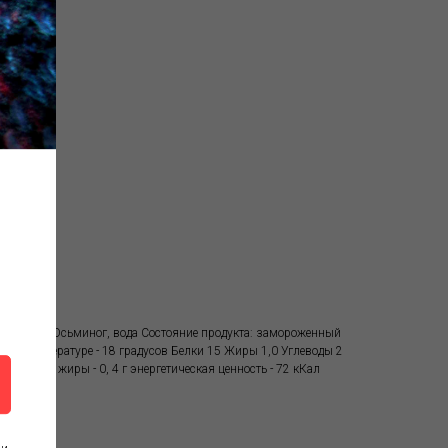
ам Состав: Осьминог, вода Состояние продукта: замороженный
 при температуре - 18 градусов Белки 15 Жиры 1,0 Углеводы 2
 - 17,2 г жиры - 0, 4 г энергетическая ценность - 72 кКал