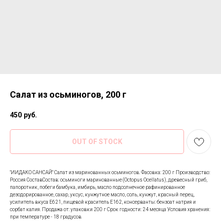
Салат из осьминогов, 200 г
450
руб.
OUT OF STOCK
"ИИДАКО САНСАЙ" Салат из маринованных осьминогов. Фасовка: 200 г Производство:
Россия СоставСостав: осьминоги маринованные (Octopus Ocellatus), древесный гриб,
папоротник, побеги бамбука, имбирь, масло подсолнечное рафинированное
дезодорированное, сахар, уксус, кунжутное масло, соль, кунжут, красный перец,
усилитель вкуса Е621, пищевой краситель Е162, консерванты: бензоат натрия и
сорбат калия. Продажа от: упаковки 200 г Срок годности: 24 месяца Условия хранения:
при температуре - 18 градусов