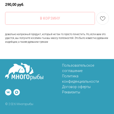
290,00
руб.
В КОРЗИНУ
довольно капризный продукт, который не так-то просто почистить. Но, если вам это
удастся, вы получите из семян тыквы массу полезностей. Это было известно древним
индейцам, а также древним грекам
Пользовательское
соглашение
Политика
конфиденциальности
Договор оферты
Реквизиты
© 2026 Многорыбы