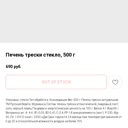
Печень трески стекло, 500 г
690
руб.
OUT OF STOCK
Упаковка: стекло Тип обработки: Консервация Вес: 500 г Печень трески натуральная
ТМ Русские берега, Мурманск Состав: печень трески атлантической, лавровый лист,
соль, черный перец Пищевая и энергетическая ценность на 100 г: Белок 4 г Жир 66 г
Витамины мг: А- 4.4 ; В1-0.05; В2-0.41; С-3.4; РР-1.8 микроэлементы (мкг): Р-230, Mg-
50, Fe- 1.9 610 ккал / 2550 кДж Срок годности 24 месяца при температуре хранения от
0 до 20 и относительной влажности воздуха не более 75%