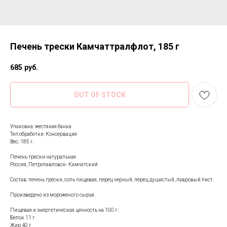
Печень трески Камчаттралфлот, 185 г
685
руб.
OUT OF STOCK
Упаковка: жестяная банка
Тип обработки: Консервация
Вес: 185 г.
Печень трески натуральная
Россия, Петропавловск- Камчатский
Состав: печень трески, соль пищевая, перец черный, перец душистый, лавровый лист.
Произведено из мороженого сырья.
Пищевая и энергетическая ценность на 100 г:
Белок 11 г
Жир 40 г