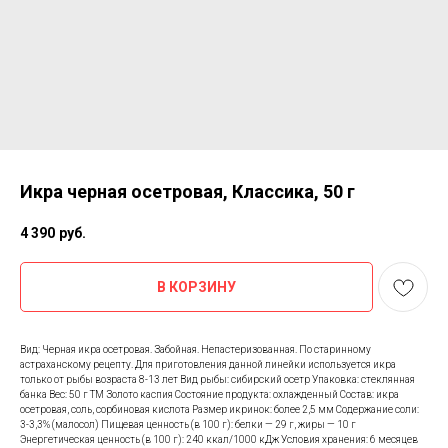
Икра черная осетровая, Классика, 50 г
4 390
руб.
В КОРЗИНУ
Вид: Черная икра осетровая. Забойная. Непастеризованная. По старинному
астраханскому рецепту. Для приготовления данной линейки используется икра
только от рыбы возраста 8-13 лет Вид рыбы: сибирский осетр Упаковка: стеклянная
банка Вес: 50 г ТМ Золото каспия Состояние продукта: охлажденный Состав: икра
осетровая, соль, сорбиновая кислота Размер икринок: более 2,5 мм Содержание соли:
3-3,3% (малосол) Пищевая ценность (в 100 г): белки — 29 г, жиры — 10 г
Энергетическая ценность (в 100 г): 240 ккал/1000 кДж Условия хранения: 6 месяцев