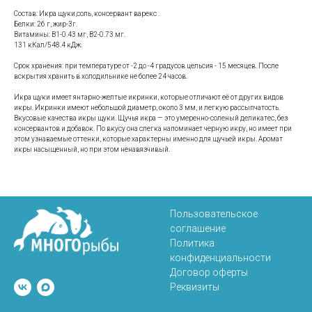
Состав: Икра щуки,соль, консервант варекс .
Белки: 26 г, жир-3г.
Витамины: B1-0.43 мг, B2-0.73 мг.
131 кКал/548.4 кДж.
Срок хранения: при температуре от -2 до -4 градусов цельсия - 15 месяцев. После
вскрытия хранить в холодильнике не более 24 часов.
Икра щуки имеет янтарно-желтые икринки, которые отличают её от других видов
икры. Икринки имеют небольшой диаметр, около 3 мм, и легкую рассыпчатость.
Вкусовые качества икры щуки. Щучья икра — это умеренно-соленый деликатес, без
консервантов и добавок. По вкусу она слегка напоминает черную икру, но имеет при
этом узнаваемые оттенки, которые характерны именно для щучьей икры. Аромат
икры насыщенный, но при этом ненавязчивый.
Пользовательское
соглашение
Политика
конфиденциальности
Договор оферты
Реквизиты