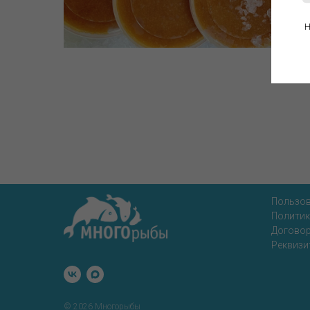
Н
Пользов
Политик
Договор
Реквизи
© 2026 Многорыбы