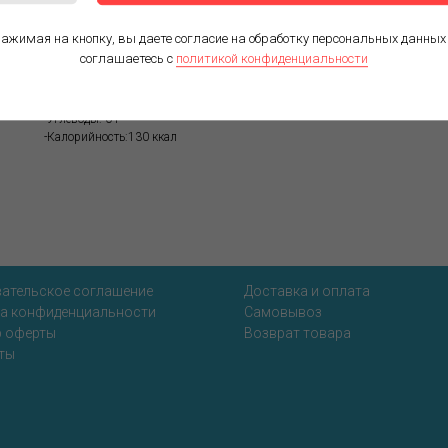
Срок годности: не более 12 месяцев при температуре от -4 до -6 С.
ажимая на кнопку, вы даете согласие на обработку персональных данных
соглашаетесь c
политикой конфиденциальности
Пищевая ценность в 100 г продукта :
-Белки: 28 г
-Жиры: 2 г
-Углеводы: 0 г
-Калорийность:130 ккал
ательское соглашение
Доставка и оплата
а конфиденциальности
Самовывоз
 оферты
Возврат товара
ты